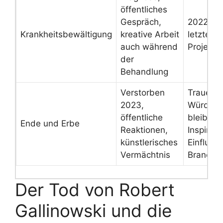
öffentliches
Gespräch,
2022, Of
Krankheitsbewältigung
kreative Arbeit
letzte Ro
auch während
Projektf
der
Behandlung
Verstorben
Trauer,
2023,
Würdigu
öffentliche
bleiben
Ende und Erbe
Reaktionen,
Inspirati
künstlerisches
Einfluss 
Vermächtnis
Branche
Der Tod von Robert
Gallinowski und die