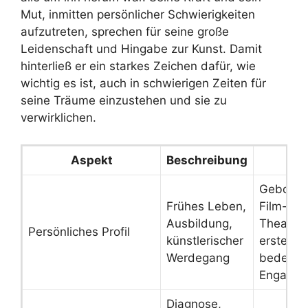
Mut, inmitten persönlicher Schwierigkeiten
aufzutreten, sprechen für seine große
Leidenschaft und Hingabe zur Kunst. Damit
hinterließ er ein starkes Zeichen dafür, wie
wichtig es ist, auch in schwierigen Zeiten für
seine Träume einzustehen und sie zu
verwirklichen.
Aspekt
Beschreibung
Spe
Geboren
Frühes Leben,
Film- un
Ausbildung,
Theatera
Persönliches Profil
künstlerischer
erste Rol
Werdegang
bedeute
Engagem
Diagnose,