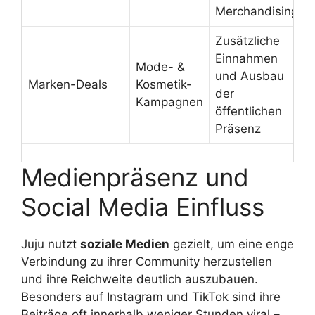
Merchandising
Zusätzliche
Einnahmen
Mode- &
und Ausbau
Marken-Deals
Kosmetik-
der
Kampagnen
öffentlichen
Präsenz
Medienpräsenz und
Social Media Einfluss
Juju nutzt
soziale Medien
gezielt, um eine enge
Verbindung zu ihrer Community herzustellen
und ihre Reichweite deutlich auszubauen.
Besonders auf Instagram und TikTok sind ihre
Beiträge oft innerhalb weniger Stunden viral –