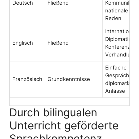
Deutsch
Fließend
Kommunikati
nationale
Reden
International
Diplomatie,
Englisch
Fließend
Konferenzen,
Verhandlung
Einfache
Gespräche,
Französisch
Grundkenntnisse
diplomatisch
Anlässe
Durch bilingualen
Unterricht geförderte
Sprachkompetenz