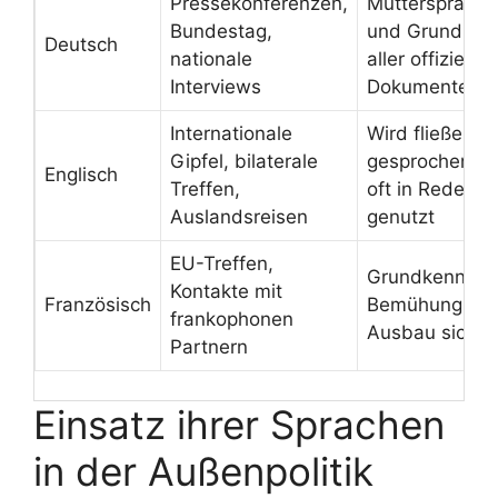
Pressekonferenzen,
Muttersprache
Bundestag,
und Grundlag
Deutsch
nationale
aller offiziellen
Interviews
Dokumente
Internationale
Wird fließend
Gipfel, bilaterale
gesprochen u
Englisch
Treffen,
oft in Reden
Auslandsreisen
genutzt
EU-Treffen,
Grundkenntnis
Kontakte mit
Französisch
Bemühung um
frankophonen
Ausbau sichtb
Partnern
Einsatz ihrer Sprachen
in der Außenpolitik