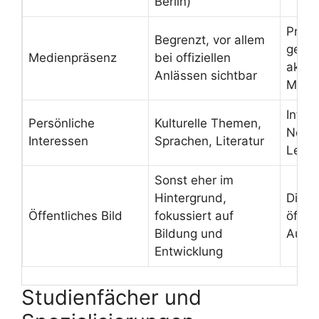
Berlin)
Priva
Begrenzt, vor allem
gewah
Medienpräsenz
bei offiziellen
aktiv
Anlässen sichtbar
Medi
Intell
Persönliche
Kulturelle Themen,
Neugi
Interessen
Sprachen, Literatur
Lebe
Sonst eher im
Hintergrund,
Dista
Öffentliches Bild
fokussiert auf
öffent
Bildung und
Aufm
Entwicklung
Studienfächer und