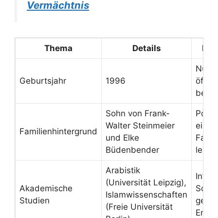
Vermächtnis
Thema
Details
Bem
Nur J
Geburtsjahr
1996
öffent
beka
Sohn von Frank-
Politi
Walter Steinmeier
einfl
Familienhintergrund
und Elke
Famili
Büdenbender
leben
Arabistik
Interk
(Universität Leipzig),
Akademische
Schw
Islamwissenschaften
Studien
gesel
(Freie Universität
Enga