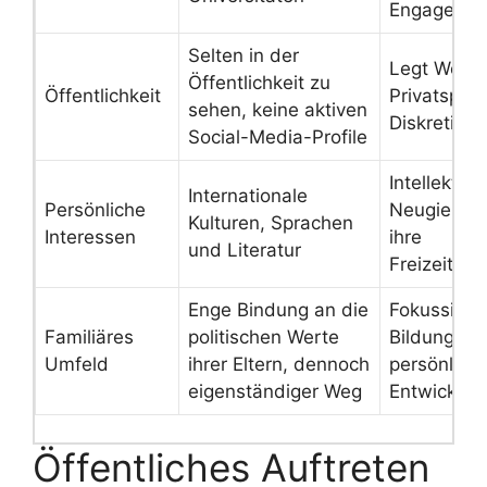
Engageme
Selten in der
Legt Wert 
Öffentlichkeit zu
Öffentlichkeit
Privatsphä
sehen, keine aktiven
Diskretion
Social-Media-Profile
Intellektuel
Internationale
Persönliche
Neugier pr
Kulturen, Sprachen
Interessen
ihre
und Literatur
Freizeitges
Enge Bindung an die
Fokussiert 
Familiäres
politischen Werte
Bildung un
Umfeld
ihrer Eltern, dennoch
persönlich
eigenständiger Weg
Entwicklun
Öffentliches Auftreten