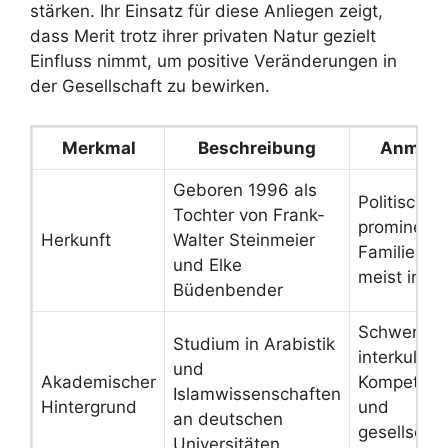
stärken. Ihr Einsatz für diese Anliegen zeigt,
dass Merit trotz ihrer privaten Natur gezielt
Einfluss nimmt, um positive Veränderungen in
der Gesellschaft zu bewirken.
Merkmal
Beschreibung
Anmerk
Geboren 1996 als
Politisch
Tochter von Frank-
prominent
Herkunft
Walter Steinmeier
Familie, le
und Elke
meist im Pr
Büdenbender
Schwerpun
Studium in Arabistik
interkulture
und
Akademischer
Kompetenz
Islamwissenschaften
Hintergrund
und
an deutschen
gesellschaf
Universitäten