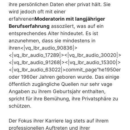
ihre persönlichen Daten eher privat hält. Sie
wird jedoch oft mit einer
erfahrenen
Moderatorin mit langjähriger
Berufserfahrung
assoziiert, was auf ein
entsprechendes Alter hindeutet. Es ist
anzunehmen, dass sie mindestens in
ihren<|vq_lbr_audio_90836|>
<|vq_lbr_audio_17289|><|vq_lbr_audio_30020|>
<|vq_lbr_audio_91268|><|vq_lbr_audio_15300|>
<|vq_lbr_audio_63022|>commit_page“he1950er
oder 1960er Jahren geboren wurde. Das einige
öffentlich zugängliche Quellen nur sehr vage
Angaben zu ihrem Geburtsjahr enthalten,
spricht für ihre Bemühung, ihre Privatsphäre zu
schützen.
Der Fokus ihrer Karriere lag stets auf ihrem
professionellen Auftreten und ihrer