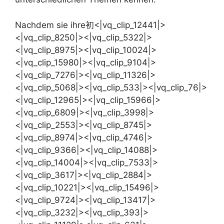
Nachdem sie ihre初<|vq_clip_12441|>
<|vq_clip_8250|><|vq_clip_5322|>
<|vq_clip_8975|><|vq_clip_10024|>
<|vq_clip_15980|><|vq_clip_9104|>
<|vq_clip_7276|><|vq_clip_11326|>
<|vq_clip_5068|><|vq_clip_533|><|vq_clip_76|>
<|vq_clip_12965|><|vq_clip_15966|>
<|vq_clip_6809|><|vq_clip_3998|>
<|vq_clip_2553|><|vq_clip_8745|>
<|vq_clip_8974|><|vq_clip_4746|>
<|vq_clip_9366|><|vq_clip_14088|>
<|vq_clip_14004|><|vq_clip_7533|>
<|vq_clip_3617|><|vq_clip_2884|>
<|vq_clip_10221|><|vq_clip_15496|>
<|vq_clip_9724|><|vq_clip_13417|>
<|vq_clip_3232|><|vq_clip_393|>