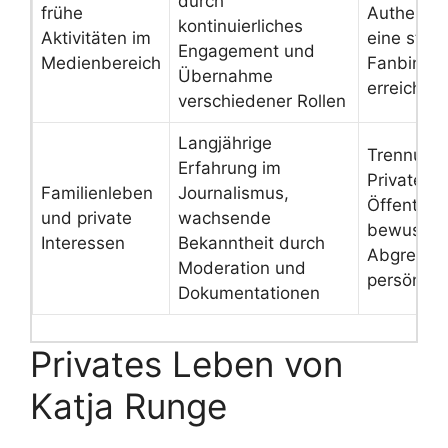
durch
frühe
Authentiz
kontinuierliches
Aktivitäten im
eine stark
Engagement und
Medienbereich
Fanbindu
Übernahme
erreichen
verschiedener Rollen
Langjährige
Trennung
Erfahrung im
Privatem 
Familienleben
Journalismus,
Öffentlich
und private
wachsende
bewusste
Interessen
Bekanntheit durch
Abgrenze
Moderation und
persönlich
Dokumentationen
Privates Leben von
Katja Runge