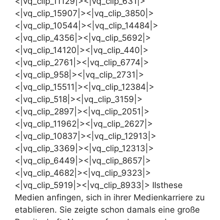
<|vq_clip_11129|><|vq_clip_631|>
<|vq_clip_15907|><|vq_clip_3850|>
<|vq_clip_10544|><|vq_clip_14484|>
<|vq_clip_4356|><|vq_clip_5692|>
<|vq_clip_14120|><|vq_clip_440|>
<|vq_clip_2761|><|vq_clip_6774|>
<|vq_clip_958|><|vq_clip_2731|>
<|vq_clip_15511|><|vq_clip_12384|>
<|vq_clip_518|><|vq_clip_3159|>
<|vq_clip_2897|><|vq_clip_2051|>
<|vq_clip_11962|><|vq_clip_2627|>
<|vq_clip_10837|><|vq_clip_12913|>
<|vq_clip_3369|><|vq_clip_12313|>
<|vq_clip_6449|><|vq_clip_8657|>
<|vq_clip_4682|><|vq_clip_9323|>
<|vq_clip_5919|><|vq_clip_8933|> IIsthese
Medien anfingen, sich in ihrer Medienkarriere zu
etablieren. Sie zeigte schon damals eine große