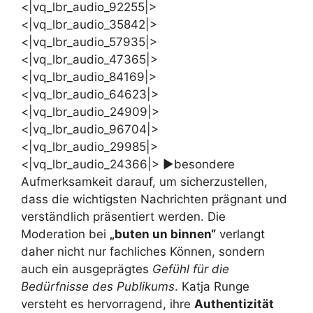
<|vq_lbr_audio_92255|>
<|vq_lbr_audio_35842|>
<|vq_lbr_audio_57935|>
<|vq_lbr_audio_47365|>
<|vq_lbr_audio_84169|>
<|vq_lbr_audio_64623|>
<|vq_lbr_audio_24909|>
<|vq_lbr_audio_96704|>
<|vq_lbr_audio_29985|>
<|vq_lbr_audio_24366|> ►besondere
Aufmerksamkeit darauf, um sicherzustellen,
dass die wichtigsten Nachrichten prägnant und
verständlich präsentiert werden. Die
Moderation bei
„buten un binnen“
verlangt
daher nicht nur fachliches Können, sondern
auch ein ausgeprägtes
Gefühl für die
Bedürfnisse des Publikums
. Katja Runge
versteht es hervorragend, ihre
Authentizität