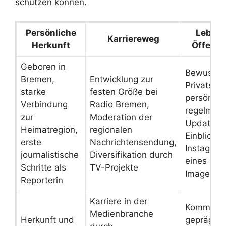
schützen können.
Persönliche
Lebens
Karriereweg
Herkunft
Öffentli
Geboren in
Bewusste
Bremen,
Entwicklung zur
Privatsph
starke
festen Größe bei
persönlic
Verbindung
Radio Bremen,
regelmäßi
zur
Moderation der
Updates 
Heimatregion,
regionalen
Einblicke 
erste
Nachrichtensendung,
Instagram
journalistische
Diversifikation durch
eines nah
Schritte als
TV-Projekte
Images
Reporterin
Karriere in der
Kommunika
Medienbranche
Herkunft und
geprägt v