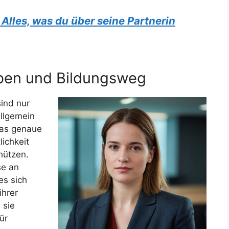
Alles, was du über seine Partnerin
eben und Bildungsweg
ind nur
allgemein
das genaue
lichkeit
hützen.
se an
es sich
ihrer
 sie
ür