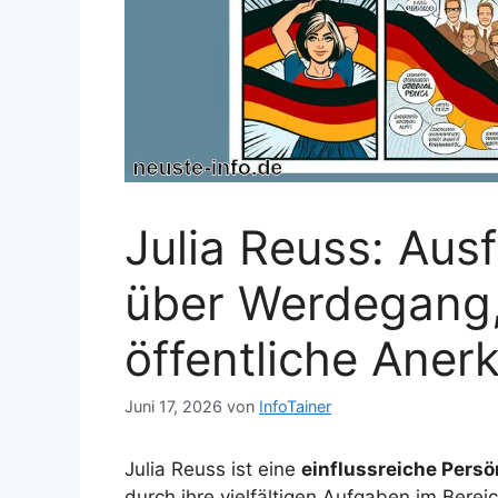
Julia Reuss: Ausf
über Werdegang,
öffentliche Ane
Juni 17, 2026
von
InfoTainer
Julia Reuss ist eine
einflussreiche Persö
durch ihre vielfältigen Aufgaben im Berei