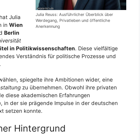
Julia Reuss: Ausführlicher Überblick über
at Julia
Werdegang, Privatleben und öffentliche
n in
Wien
Anerkennung
d
Berlin
iversität
itel in Politikwissenschaften
. Diese vielfältige
hendes Verständnis für politische Prozesse und
.
 wählen, spiegelte ihre Ambitionen wider, eine
estaltung
zu übernehmen. Obwohl ihre privaten
de diese akademischen Erfahrungen
e, in der sie prägende Impulse in der deutschen
xt setzen konnte.
er Hintergrund