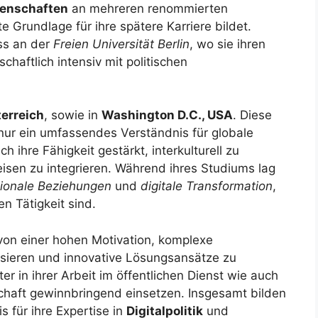
senschaften
an mehreren renommierten
te Grundlage für ihre spätere Karriere bildet.
ss an der
Freien Universität Berlin
, wo sie ihren
haftlich intensiv mit politischen
erreich
, sowie in
Washington D.C., USA
. Diese
 nur ein umfassendes Verständnis für globale
h ihre Fähigkeit gestärkt, interkulturell zu
sen zu integrieren. Während ihres Studiums lag
tionale Beziehungen
und
digitale Transformation
,
n Tätigkeit sind.
on einer hohen Motivation, komplexe
ysieren und innovative Lösungsansätze zu
r in ihrer Arbeit im öffentlichen Dienst wie auch
tschaft gewinnbringend einsetzen. Insgesamt bilden
 für ihre Expertise in
Digitalpolitik
und