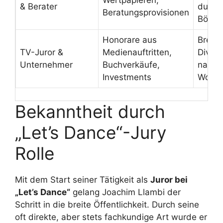
& Berater
durch
Beratungsprovisionen
Börse
Honorare aus
Breite
TV-Juror &
Medienauftritten,
Divers
Unternehmer
Buchverkäufe,
nachha
Investments
Wohls
Bekanntheit durch
„Let’s Dance“-Jury
Rolle
Mit dem Start seiner Tätigkeit als
Juror bei
„Let’s Dance“
gelang Joachim Llambi der
Schritt in die breite Öffentlichkeit. Durch seine
oft direkte, aber stets fachkundige Art wurde er