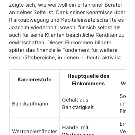
zeigte sich, wie wertvoll ein erfahrener Berater
an deiner Seite ist. Dank seiner Kenntnisse über
Risikoabwägung und Kapitaleinsatz schaffte es
Joachim wiederholt, sowohl für sich selbst als
auch für seine Klienten beachtliche Renditen zu
erwirtschaften. Dieses Einkommen bildete
später das finanzielle Fundament für weitere
Geschäftsbereiche, in denen er heute aktiv ist.
Hauptquelle des
Bed
Karrierestufe
Einkommens
Verm
Solid
Gehalt aus
Bankkaufmann
und B
Banktätigkeit
Finan
Erhebl
Handel mit
Wertpapierhändler
Vermö
Wertpapieren,