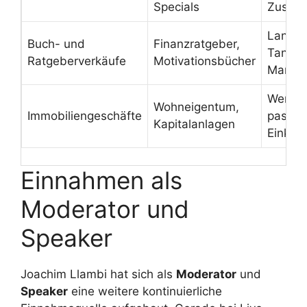
Specials
Zusat
Langfri
Buch- und
Finanzratgeber,
Tantie
Ratgeberverkäufe
Motivationsbücher
Marke
Wertzu
Wohneigentum,
Immobiliengeschäfte
passiv
Kapitalanlagen
Einkom
Einnahmen als
Moderator und
Speaker
Joachim Llambi hat sich als
Moderator
und
Speaker
eine weitere kontinuierliche