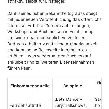
attraktiv, selbst für Einsteiger.
Dank seines hohen Bekanntheitsgrades steigt
mit jeder neuen Veröffentlichung das öffentliche
Interesse. Er tritt außerdem auf Lesungen,
Workshops und Buchmessen in Erscheinung,
um seine Inhalte persönlich vorzustellen.
Dadurch erhält er zusätzliche Aufmerksamkeit
und kann seine Reichweite kontinuierlich
erhöhen – was wiederum den Buchverkauf
ankurbelt und zu weiteren Lizenzeinnahmen
führen kann.
Einflu
Einkommensquelle
Beispiele
Ve
„Let’s Dance“-
Stabil
Fernsehauftritte
Jury, Talkshows,
hohes