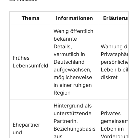
Thema
Informationen
Erläuterung
Wenig öffentlich
bekannte
Details,
Wahrung der
vermutlich in
Privatsphäre,
Frühes
Deutschland
persönliches
Lebensumfeld
aufgewachsen,
Leben bleibt
möglicherweise
diskret
in einer ruhigen
Region
Hintergrund als
unterstützende
Privates
Partnerin,
gemeinsames
Ehepartner
Beziehungsbasis
Leben im
und
aus
Vordergrund,