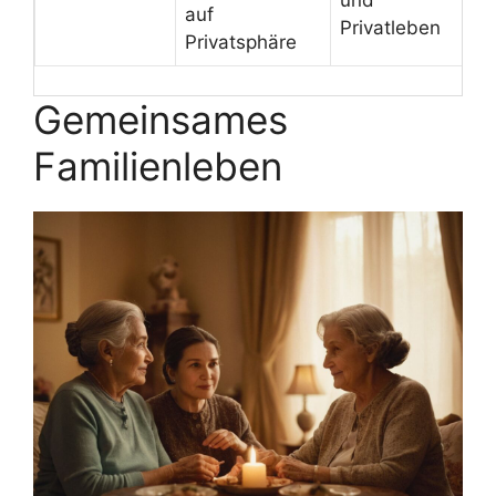
und
auf
Privatleben
Privatsphäre
Gemeinsames
Familienleben